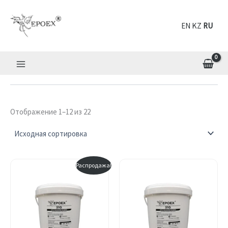
Перейти
к
EN
RU
содержимому
Отображение 1–12 из 22
Распродажа!