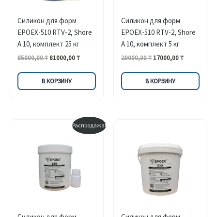
Силикон для форм
Силикон для форм
EPOEX-510 RTV-2, Shore
EPOEX-510 RTV-2, Shore
A 10, комплект 25 кг
A 10, комплект 5 кг
Первоначальная
Текущая
Первоначальная
Текущая
85000,00
₸
81000,00
₸
20000,00
₸
17000,00
₸
цена
цена:
цена
цена:
составляла
81000,00 ₸.
составляла
17000,00 ₸.
В КОРЗИНУ
В КОРЗИНУ
85000,00 ₸.
20000,00 ₸.
Распродажа!
Силикон для форм
Силикон для форм