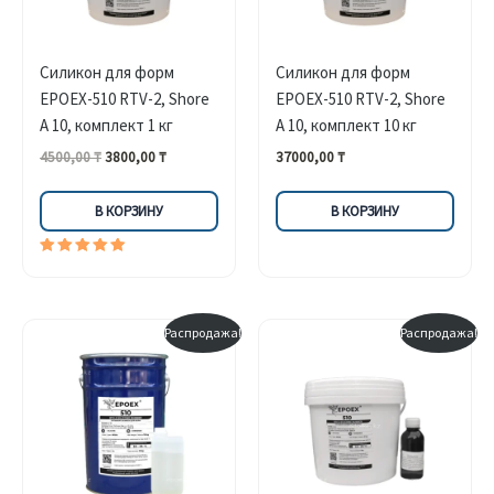
Силикон для форм
Силикон для форм
EPOEX-510 RTV-2, Shore
EPOEX-510 RTV-2, Shore
A 10, комплект 1 кг
A 10, комплект 10 кг
Первоначальная
Текущая
4500,00
₸
3800,00
₸
37000,00
₸
цена
цена:
составляла
3800,00 ₸.
В КОРЗИНУ
В КОРЗИНУ
4500,00 ₸.
Оценка
5.00
из 5
Распродажа!
Распродажа!