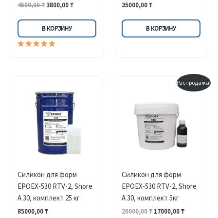
Первоначальная
Текущая
4500,00
₸
3800,00
₸
35000,00
₸
цена
цена:
составляла
3800,00 ₸.
В КОРЗИНУ
В КОРЗИНУ
4500,00 ₸.
Оценка
5.00
из 5
Распродажа!
Силикон для форм
Силикон для форм
EPOEX-530 RTV-2, Shore
EPOEX-530 RTV-2, Shore
A 30, комплект 25 кг
A 30, комплект 5кг
Первоначальная
Текущая
85000,00
₸
20000,00
₸
17000,00
₸