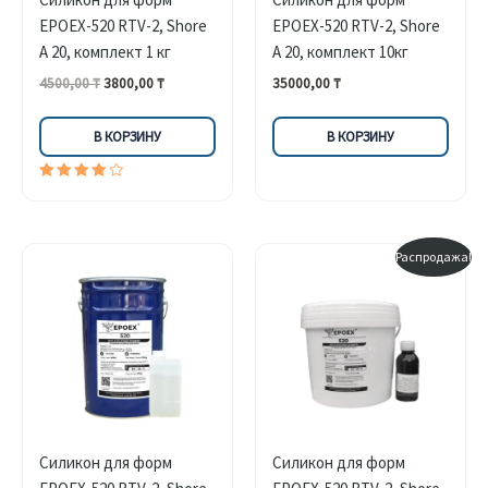
EPOEX-520 RTV-2, Shore
EPOEX-520 RTV-2, Shore
A 20, комплект 1 кг
A 20, комплект 10кг
Первоначальная
Текущая
4500,00
₸
3800,00
₸
35000,00
₸
цена
цена:
составляла
3800,00 ₸.
В КОРЗИНУ
В КОРЗИНУ
4500,00 ₸.
Оценка
4.00
из 5
Распродажа!
Силикон для форм
Силикон для форм