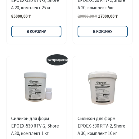
EPOEX-520 RTV-2, Shore
EPOEX-520 RTV-2, Shore
A 20, комплект 25 кг
A 20, комплект 5кг
Первоначальная
Текущая
85000,00
₸
20000,00
₸
17000,00
₸
цена
цена:
составляла
17000,00 ₸.
В КОРЗИНУ
В КОРЗИНУ
20000,00 ₸.
Распродажа!
Силикон для форм
Силикон для форм
EPOEX-530 RTV-2, Shore
EPOEX-530 RTV-2, Shore
A 30, комплект 1 кг
A 30, комплект 10 кг