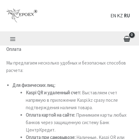
Перейти
к
EN
RU
содержимому
Оплата
Мы предлагаем несколько удобных и безопасных способов
расчета:
Для физических лиц:
Kaspi QR и удаленный счет:
Выставляем счет
напрямую в приложение Kaspi.kz сразу после
подтверждения наличия товара.
Оплата картой на сайте:
Принимаем карты любых
банков через защищенную систему Банк
ЦентрКредит.
Оплата при самовывозе:
Наличные, Kaspi QR или