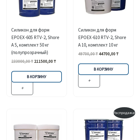
Силикон для форм
Силикон для форм
EPOEX-605 RTV-2, Shore
EPOEX-610 RTV-2, Shore
A 5, комплект 50 кг
A 10, комплект 10 кг
(полупрозрачный)
Первоначальная
Текущая
49700,00
₸
44700,00
₸
цена
цена:
Первоначальная
Текущая
233000,00
₸
211500,00
₸
составляла
44700,00 ₸.
цена
цена:
В КОРЗИНУ
49700,00 ₸.
составляла
211500,00 ₸.
В КОРЗИНУ
233000,00 ₸.
+
+
Распродажа!