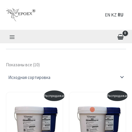
Перейти
к
EN
RU
содержимому
Показаны все (10)
Распродажа!
Распродажа!