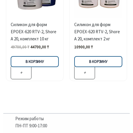
Силикон для форм
Силикон для форм
EPOEX-620 RTV-2, Shore
EPOEX-620 RTV-2, Shore
A 20, комплект 10 кг
A 20, комплект 2 кг
Первоначальная
Текущая
49700,00
₸
44700,00
₸
10900,00
₸
цена
цена:
составляла
44700,00 ₸.
В КОРЗИНУ
В КОРЗИНУ
49700,00 ₸.
+
+
Режим работы
ПН-ПТ 9:00-17:00