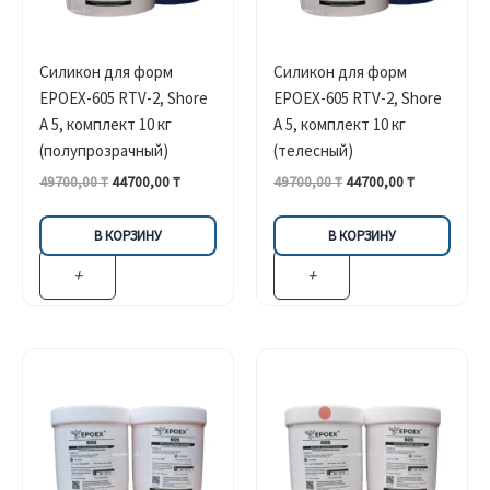
Силикон для форм
Силикон для форм
EPOEX-605 RTV-2, Shore
EPOEX-605 RTV-2, Shore
A 5, комплект 10 кг
A 5, комплект 10 кг
(полупрозрачный)
(телесный)
Первоначальная
Текущая
Первоначальная
Текущая
49700,00
₸
44700,00
₸
49700,00
₸
44700,00
₸
цена
цена:
цена
цена:
составляла
44700,00 ₸.
составляла
44700,00 ₸.
В КОРЗИНУ
В КОРЗИНУ
49700,00 ₸.
49700,00 ₸.
+
+