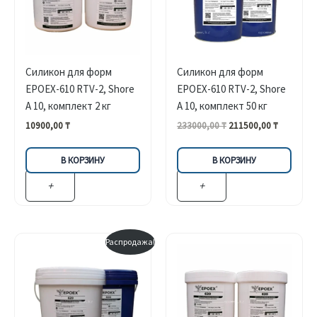
Силикон для форм
Силикон для форм
EPOEX-610 RTV-2, Shore
EPOEX-610 RTV-2, Shore
A 10, комплект 2 кг
A 10, комплект 50 кг
Первоначальная
Текущая
10900,00
₸
233000,00
₸
211500,00
₸
цена
цена:
составляла
211500,00
В КОРЗИНУ
В КОРЗИНУ
233000,00 ₸.
+
+
Распродажа!